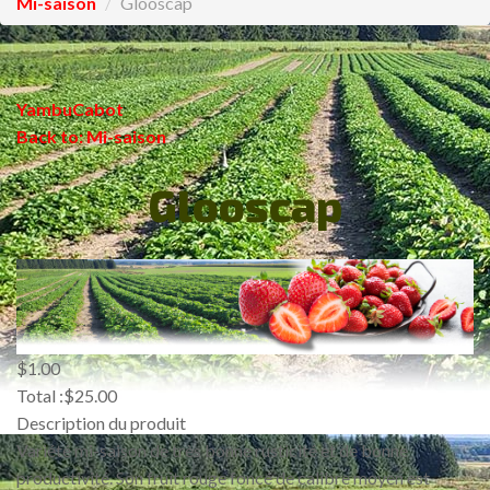
Mi-saison
/
Glooscap
Yambu
Cabot
Back to: Mi-saison
Glooscap
$1.00
Total :
$25.00
Description du produit
Variété mi-saison de très bonne rusticité et de bonne
productivité. Son fruit rouge foncé de calibre moyen est