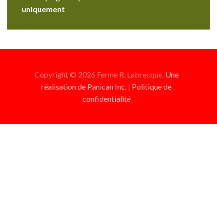
uniquement
Copyright © 2026 Ferme R. Labrecque.
Une
réalisation de Panican Inc.
|
Politique de
confidentialité