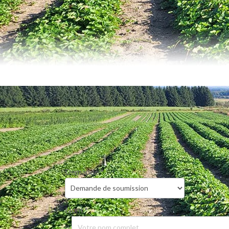
Demande
*
Nom
*