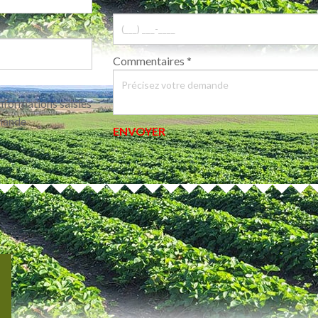
Commentaires
*
informations saisies
emande
ENVOYER