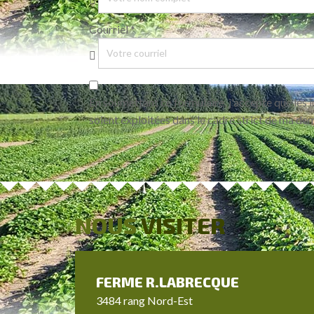
Courriel
*
En soumettant ce formulaire, j'accepte que les 
soient exploitées dans le cadre strict de ma d
NOUS
VISITER
FERME
R.LABRECQUE
3484 rang Nord-Est