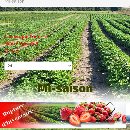
Mi-saison
Trier par
Classés par Nom ' +/-'
Nom du produit
Ordre
Résultats 1 à 5 sur 5
Mi-saison