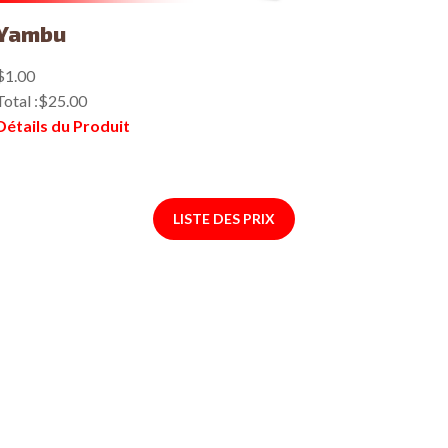
Yambu
$1.00
Total :
$25.00
Détails du Produit
LISTE DES PRIX