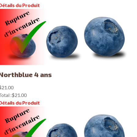
Détails du Produit
Northblue 4 ans
$21.00
Total :
$21.00
Détails du Produit