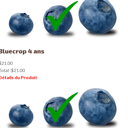
Bluecrop 4 ans
$21.00
Total :
$21.00
Détails du Produit