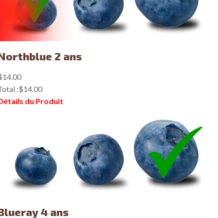
Northblue 2 ans
$14.00
Total :
$14.00
Détails du Produit
Blueray 4 ans