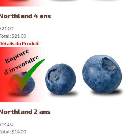
Northland 4 ans
$21.00
Total :
$21.00
Détails du Produit
Northland 2 ans
$14.00
Total :
$14.00