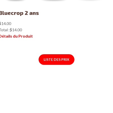
Bluecrop 2 ans
$14.00
Total :
$14.00
Détails du Produit
LISTE DES PRIX