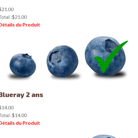
$21.00
Total :
$21.00
Détails du Produit
Blueray 2 ans
$14.00
Total :
$14.00
Détails du Produit