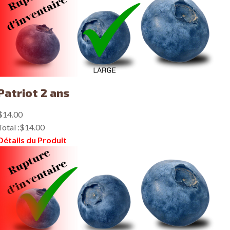
Patriot 2 ans
$14.00
Total :
$14.00
Détails du Produit