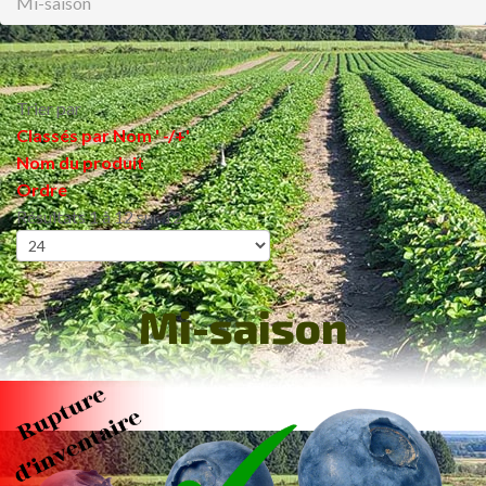
Mi-saison
Trier par
Classés par Nom ' -/+'
Nom du produit
Ordre
Résultats 1 à 12 sur 12
Mi-saison